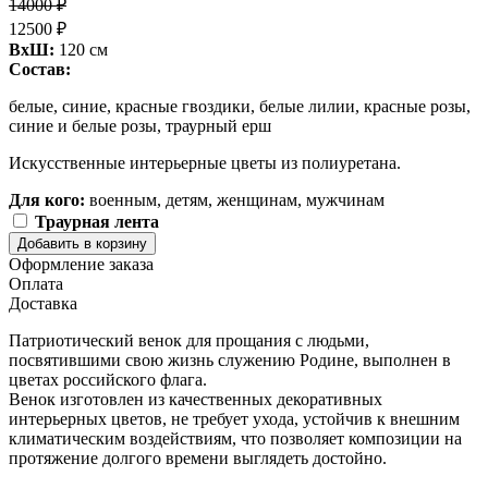
14000 ₽
12500 ₽
ВxШ:
120 см
Состав:
белые, синие, красные гвоздики, белые лилии, красные розы,
синие и белые розы, траурный ерш
Искусственные интерьерные цветы из полиуретана.
Для кого:
военным, детям, женщинам, мужчинам
Траурная лента
Количество
Добавить в корзину
товара
Оформление заказа
Ритуальный
Оплата
венок
Доставка
«Триколор»
Патриотический венок для прощания с людьми,
посвятившими свою жизнь служению Родине, выполнен в
цветах российского флага.
Венок изготовлен из качественных декоративных
интерьерных цветов, не требует ухода, устойчив к внешним
климатическим воздействиям, что позволяет композиции на
протяжение долгого времени выглядеть достойно.