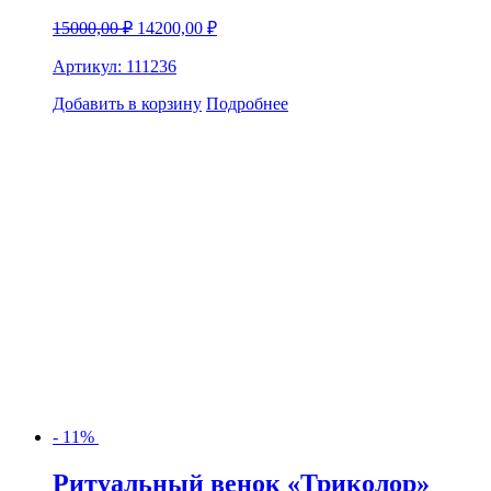
Первоначальная
Текущая
15000,00
₽
14200,00
₽
цена
цена:
составляла
Артикул:
111236
14200,00 ₽.
15000,00 ₽.
Добавить в корзину
Подробнее
- 11%
Ритуальный венок «Триколор»